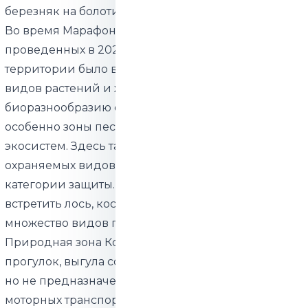
березняк на болотистой почве.
Во время Марафонов природных наблюдений,
проведенных в 2021 и 2022 годах, на этой
территории было выявлено около 300 различных
видов растений и животных. Самой богатой по
биоразнообразию оказалась центральная часть,
особенно зоны песчаных и верещатниковых
экосистем. Здесь также обитают несколько
охраняемых видов растений второй и третьей
категории защиты. В природной зоне можно
встретить лось, косуль, зайцев, лис, бобров, а также
множество видов птиц.
Природная зона Копранымме подходит для
прогулок, выгула собак и катания на велосипеде,
но не предназначена для передвижения на
моторных транспортных средствах.