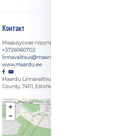
Контакт
Маардуская горуправа
+3726060702
linnavalitsus@maardu.ee
www.maardu.ee
Maardu Linnavalitsus, 1, Kallasmaa, Maardu, Harju
County, 74111, Estonia
+
−