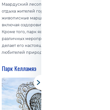
Маардуский лесопарк – это излюбленное место
отдыха жителей города, которое предлагает
живописные маршруты для прогулок и пробежек,
включая оздоровительные тропы длиной 3 и 5 км.
Кроме того, парк является площадкой для
различных мероприятий на свежем воздухе, что
делает его настоящей жемчужиной для
любителей природы и спокойного отдыха.
Парк Келламяэ