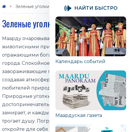
Зеленые уголки города
НАЙТИ БЫСТРО
Зеленые уголки города
Маарду очаровывает гостей своими
живописными природными уголками,
отражающими богатую и разнообразную природу
Календарь событий
города. Спокойное озеро, зелёные парки и
завораживающие пейзажи переплетаются,
создавая атмосферу мира и вдохновения для всех
любителей природы.
Природные уголки Маарду – это не просто
достопримечательности, это места, где время
замирает, и каждый гость находит что-то, что
Маардуская газета
трогает душу. Погрузитесь в объятия природы и
откройте для себя чудеса, которые может