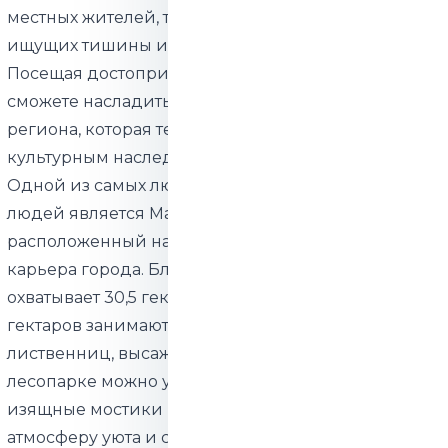
местных жителей, так и среди гостей города,
ищущих тишины и умиротворения.
Посещая достопримечательности Маарду, вы
сможете насладиться природной красотой этого
региона, которая тесно связана с историческим и
культурным наследием города.
Одной из самых любимых зон отдыха для многих
людей является Маардуский лесопарк,
расположенный на территории северного
карьера города. Благоустроенная территория
охватывает 30,5 гектара, из которых более 20
гектаров занимают леса, в основном состоящие из
лиственниц, высаженных на бывшем карьере. В
лесопарке можно увидеть живописные пруды,
изящные мостики и фонтан, создающие
атмосферу уюта и спокойствия.