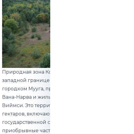
Природная зона Копранымме расположена на
западной границе Маарду, между садовым
городком Мууга, промышленной зоной шоссе
Вана-Нарва и жилым районом Лайакюла в
Виймси. Это территория площадью около 14
гектаров, включающая 15 земельных участков
государственной собственности и две
приобрывные части Паэвялья 2. Природным