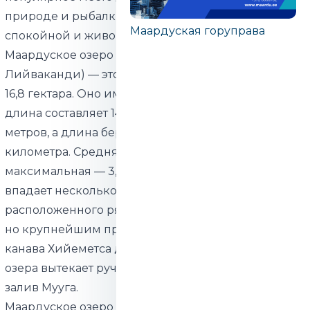
природе и рыбалки, где можно насладиться
Маардуская горуправа
спокойной и живописной атмосферой.
Маардуское озеро (также известное как
Лийваканди) — это природное озеро площадью
16,8 гектара. Оно имеет слегка вытянутую форму:
длина составляет 1400 метров, ширина — 920
метров, а длина береговой линии — 5,876
километра. Средняя глубина озера — 1,5 метра, а
максимальная — 3,7 метра. В Маардуское озеро
впадает несколько водотоков, включая воду из
расположенного рядом южного карьера Маарду,
но крупнейшим притоком является
канава Хийеметса длиной около 4 километров. Из
озера вытекает ручей Крооди, который впадает в
залив Мууга.
Маардуское озеро