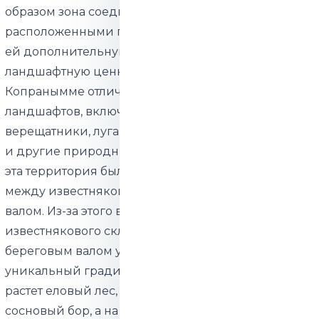
образом зона соединяется с прудами,
расположенными по адресу Тийги 2, что придает
ей дополнительную экологическую и
ландшафтную ценность.
Копранымме отличается богатым разнообразием
ландшафтов, включая песчаные участки,
верещатники, луга, заболоченные леса, торфяники
и другие природные экосистемы. Исторически
эта территория была дном моря, расположенным
между известняковым обрывом и береговым
валом. Из-за этого вода, стекающая с
известнякового склона, задерживается перед
береговым валом у дороги Алтметса. Это создает
уникальный градиент растительности: на юге
растет еловый лес, в центральной части —
сосновый бор, а на севере, у прудов, расположен