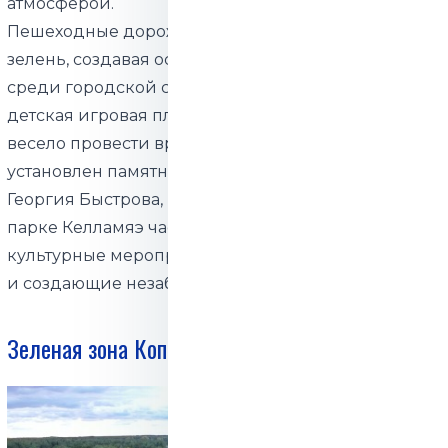
атмосферой.
Пешеходные дорожки проходят через пышную
зелень, создавая островок тишины и спокойствия
среди городской суеты. В парке также есть
детская игровая площадка, где малыши могут
весело провести время. Кроме того, здесь
установлен памятник, посвященный памяти
Георгия Быстрова, многолетнего мэра Маарду. В
парке Келламяэ часто проходят различные
культурные мероприятия, объединяющие людей
и создающие незабываемые моменты.
Зеленая зона Копранымме