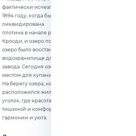
фактически исчезло в
1894 году, когда была
ликвидирована
плотина в начале ручья
Крооди, и озеро полностью осушилось. В 1939 году
озеро было восстановлено и использовалось как
водохранилище для Маардуского химического
завода. Сегодня озеро является популярным
местом для купания и рыбалки.
На берегу озера, на территории города Маарду,
расположился жилой район Приозерный —
уголок, где красота природы переплетается с
тишиной и комфортом, создавая атмосферу
гармонии и уюта.