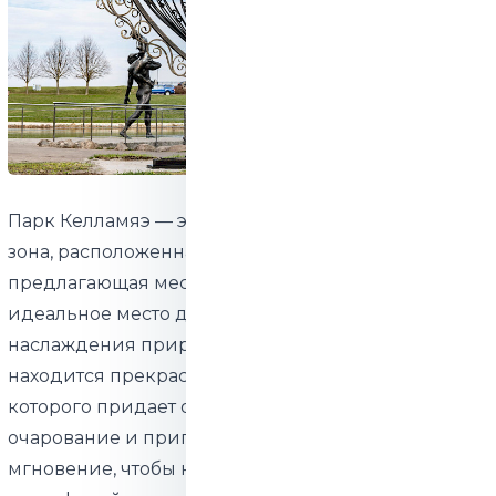
Парк Келламяэ — это 6,5-гектарная живописная
зона, расположенная в самом сердце Маарду и
предлагающая местным жителям и гостям города
идеальное место для прогулок, отдыха и
наслаждения природой. В центре парка
находится прекрасный пруд, спокойная гладь
которого придает окружающей местности особое
очарование и приглашает людей остановиться на
мгновение, чтобы насладиться умиротворенной