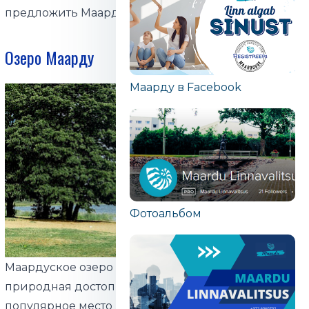
предложить Маарду!
Озеро Маарду
Маарду в Facebook
Фотоальбом
Маардуское озеро — важный символ города и
природная достопримечательность. Это
популярное место для прогулок, отдыха на