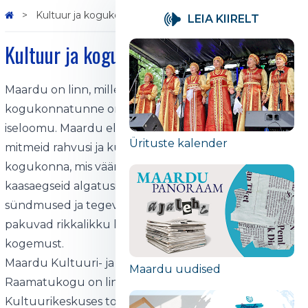
Kultuur ja kogukond
LEIA KIIRELT
Kultuur ja kogukond
Maardu on linn, mille kultuuriline mitmekesisus ja
kogukonnatunne on kujundanud selle unikaalse
iseloomu. Maardu elanikud, kelle seas on esindatud
Ürituste kalender
mitmeid rahvusi ja kultuuritaustu, on loonud erilise
kogukonna, mis väärtustab nii traditsioone kui ka
kaasaegseid algatusi. Linnas toimuvad aastaringselt
sündmused ja tegevused, mis ühendavad inimesi ning
pakuvad rikkalikku kultuurilist ja sotsiaalset
kogemust.
Maardu Kultuuri- ja Infokeskus ning Maardu Linna
Maardu uudised
Raamatukogu on linna kultuurielu alustalad.
Kultuurikeskuses toimuvad regulaarselt kontserdid,