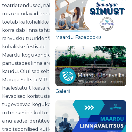
teatrietendused, näitused ja muud kultuuriüritused,
mis ühendavad erinevaid põlvkondi ja rahvusi. Keskus
toetab ka kohalikke loomingulisi kollektiive ning
korraldab linna tähtsündmusi, sealhulgas
Maardu Facebookis
rahvuskultuuride tähtpäevade tähistamist, laatasid ja
kohalikke festivale.
Maardu kogukond on aasta-aastalt aktiivsem,
panustades linna arengusse kodanikualgatuste
kaudu. Olulised seltsid ja organisatsioonid, nagu
Muuga Selts ja MTÜ Emade Linn, aitavad kogukonnal
häälestatult kaasa rääkida ja esindavad elanike huve.
Galerii
Kevadised koristustalgud ja ühised kultuuriüritused
tugevdavad kogukonna ühtsustunnet. Linna elanike
mitmekesine kultuuritaust annab Maardule
ainulaadse identiteedi, mida peegeldavad nii
traditsioonilised kui ka kaasaegsed üritused.