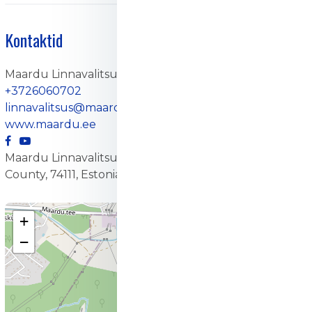
Kontaktid
Maardu Linnavalitsus
+3726060702
linnavalitsus@maardu.ee
www.maardu.ee
Maardu Linnavalitsus, 1, Kallasmaa, Maardu, Harju
County, 74111, Estonia
+
−