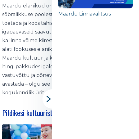
Maardu elanikud on tuntud oma avatuse ja
Maardu Linnavalitsus
sõbralikkuse poolest. Linnas on kombeks üksteist
toetada ja koos tähistada nii tähtpäevi kui ka
igapäevaseid saavutusi. Kogukonna tugevust näitab
ka linna võime kiiresti kohaneda ja areneda, hoides
alati fookuses elanike heaolu.
Maardu kultuur ja kogukond on selle linna süda ja
hing, pakkudes igale külastajale ja elanikule sooja
vastuvõttu ja põnevaid võimalusi. Siin on alati midagi
avastada – olgu see kontsert, näitus, rahvuspüha või
kogukondlik üritus
Pildikesi kultuurist