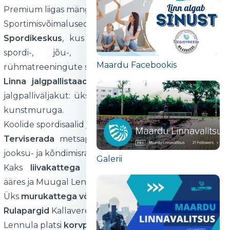
Premium liigas mängimisel.
Sportimisvõimalused Maardus:
Spordikeskus
, kus on suur bassein, väike bassein,
spordi-, jõu-, poksi-, võitluskunstide ja
Maardu Facebookis
rühmatreeningute saal.
Linna jalgpallistaadion
, millel on kaks standardset
jalgpalliväljakut: üks loodusliku murukattega, teine ​​
kunstmuruga.
Koolide spordisaalid ja staadionid.
Terviserada
metsapargis ühes 3 ja 5 km pikkuste
jooksu- ja kõndimisradadega.
Galerii
Kaks
liivakattega
v
õrkpalliv
äljakut
: Maardu järve
ääres ja Muugal Lennula platsil.
Üks
muru
kattega
võrkpalliplats
Muugal.
Rulapargid
Kallaveres ja Muugal
Lennula platsi
korvpalliv
ä
ljak
,
vaba
õ
hu
trenaz
öö
rid