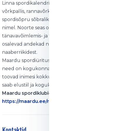
Linna spordikalendrist ei puudu ka amatöörturniirid
võrkpallis, rannavõrkpallis ja jalgpallis, mis ühendavad
spordisõpru sõbraliku konkurentsi ja hea seltskonna
nimel. Noorte seas on eriliselt populaarsed
tänavavõimlemis- ja tänavatantsuturniirid, kus
osalevad andekad noored lisaks Eestile ka
naaberriikidest.
Maardu spordiüritused ei ole pelgalt võistlused –
need on kogukonnaüritused, mis inspireerivad ja
toovad inimesi kokku. Maardu on linn, kus spordist
saab elustiil ja kogukonna ühtsuse sümbol.
Maardu spordiklubid
https://maardu.ee/ru/spordiklubid
Kontaktid