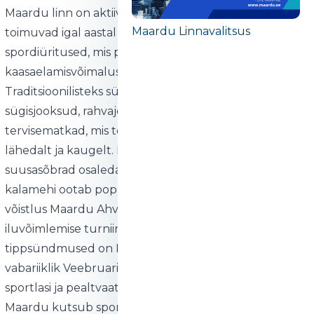
Maardu linn on aktiivse spordielu keskus, kus
Maardu Linnavalitsus
toimuvad igal aastal mitmekülgsed ja kaasahaaravad
spordiüritused, mis pakuvad osalemis- ja
kaasaelamisvõimalusi igale vanusegrupile.
Traditsioonilisteks sündmusteks on kevad- ja
sügisjooksud, rahvajooks Maardu City Run ning
tervisematkad, mis toovad kokku spordihuvilisi
lähedalt ja kaugelt. Lumistel talvedel saavad
suusasõbrad osaleda suusavõistlustel, samas kui
kalamehi ootab populaarne jääaluse kalapüügi
võistlus Maardu Ahven. Kolm korda aastas toimuvad
iluvõimlemise turniirid, millest rahvusvahelised
tippsündmused on Balti Sügis, Maikellukesed ja
vabariiklik Veebruari Täht, mis toovad Maardusse
sportlasi ja pealtvaatajaid kogu regioonist.
Maardu kutsub sportlasi üle maailma osalema