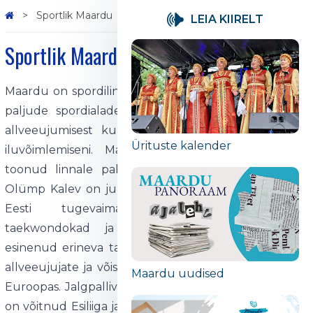
Sportlik Maardu
LEIA KIIRELT
Sportlik Maardu
Maardu on spordilinn, kus on võimalik tegeleda väga
paljude spordialadega– alates jalgpallist, poksist ja
allveeujumisest kuni taekwondo, lauatennise ning
Ürituste kalender
iluvõimlemiseni. Maardu andekad sportlased on
toonud linnale palju säravaid võite. Klubi Maardu
Olümp Kalev on juba mitu aastat tunnistatud kogu
Eesti tugevaimaks poksiklubiks. Noored
taekwondokad ja sumomaadlejad on edukalt
esinenud erineva tasemega võistlustel. Hinnatud on
allveeujujate ja võistlustantsijate võidud nii Eestis kui
Maardu uudised
Euroopas. Jalgpallivõistkond Maardu Linnameeskond
on võitnud Esiliiga ja omab kogemust Eesti kõrgemas