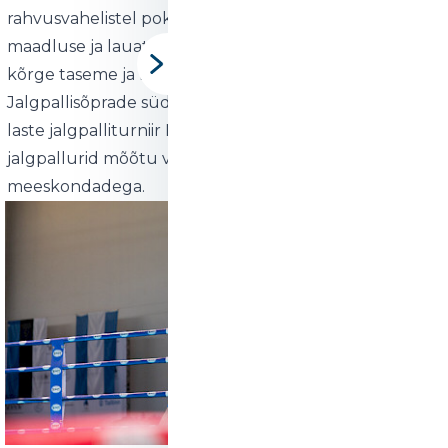
rahvusvahelistel poksiturniiridel, Kreeka-Rooma
maadluse ja lauatennise turniiridel, mis paistavad silma
kõrge taseme ja külalislahkuse poolest.
Jalgpallisõprade südamed võidab rahvusvaheline
laste jalgpalliturniir Maardu Cup, kus noored
jalgpallurid mõõtu võtavad teiste riikide
meeskondadega.