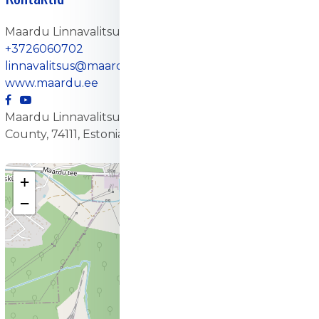
Maardu Linnavalitsus
+3726060702
linnavalitsus@maardu.ee
www.maardu.ee
Maardu Linnavalitsus, 1, Kallasmaa, Maardu, Harju
County, 74111, Estonia
+
−